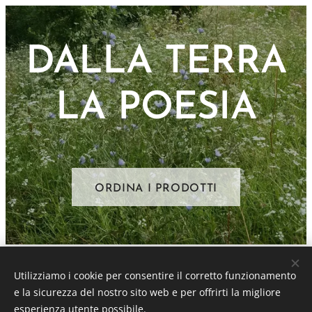
DALLA TERRA
LA POESIA
ORDINA I PRODOTTI
Az. Agr. PRIMI STELI di Sara Agnes
| Via Macallé 11/1 27040
Utilizziamo i cookie per consentire il corretto funzionamento
Rovescala (PV) | P.IVA 02741330183
e la sicurezza del nostro sito web e per offrirti la migliore
esperienza utente possibile.