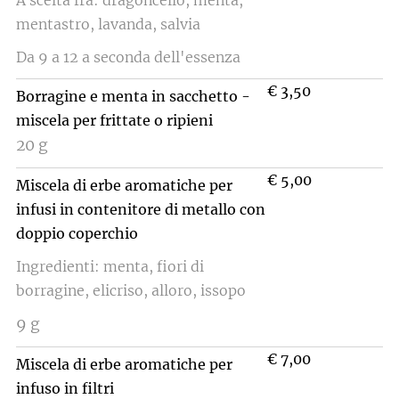
A scelta fra: dragoncello, menta,
mentastro, lavanda, salvia
Da 9 a 12 a seconda dell'essenza
€ 3,50
Borragine e menta in sacchetto -
miscela per frittate o ripieni
20 g
€
5,00
Miscela di erbe aromatiche per
infusi
in contenitore di metallo con
doppio coperchio
Ingredienti: menta, fiori di
borragine, elicriso, alloro, issopo
9 g
€ 7,00
Miscela di erbe aromatiche per
infuso in filtri