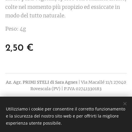
colte nel momento più propizio ed essiccate in
modo del tutto naturale.
Peso: 4g
2,50
€
Az. Agr. PRIMI STELI di Sara Agnes
| Via Macallé 11/1 27040
Rovescala (PV) | P.IVA 02741330183
Dalla terra la poesia
Utilizziamo i cookie per consentire il corretto funzionamento
Creato con
Webnode
Cookies
e la sicurezza del nostro sito web e per offrirti la migliore
esperienza utente possibile.